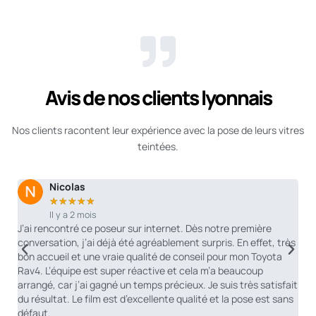
Avis de nos clients lyonnais
Nos clients racontent leur expérience avec la pose de leurs vitres
teintées.
Nicolas
★
★
★
★
★
Il y a 2 mois
mon
J’ai rencontré ce poseur sur internet. Dès notre première
J’
conversation, j’ai déjà été agréablement surpris. En effet, très
ré
re
bon accueil et une vraie qualité de conseil pour mon Toyota
re
t
Rav4. L’équipe est super réactive et cela m’a beaucoup
fo
arrangé, car j’ai gagné un temps précieux. Je suis très satisfait
ra
du résultat. Le film est d’excellente qualité et la pose est sans
un
défaut.