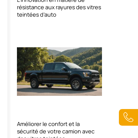
résistance aux rayures des vitres
teintées d’auto
A
N
Améliorer le confort et la
A
0
sécurité de votre camion avec
2