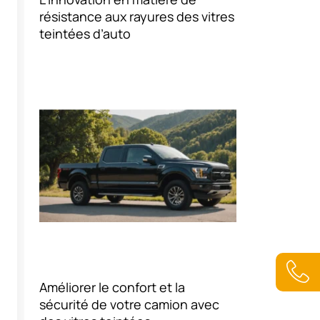
résistance aux rayures des vitres
teintées d’auto
A
N
Améliorer le confort et la
A
0
sécurité de votre camion avec
2