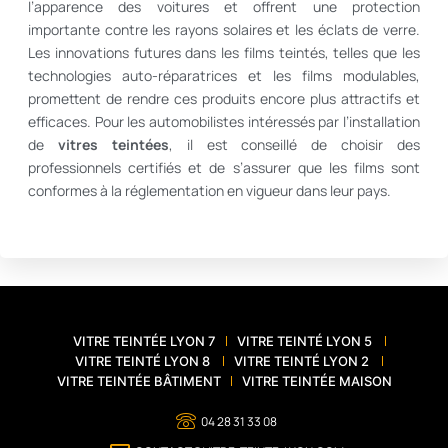
l’apparence des voitures et offrent une protection
importante contre les rayons solaires et les éclats de verre.
Les innovations futures dans les films teintés, telles que les
technologies auto-réparatrices et les films modulables,
promettent de rendre ces produits encore plus attractifs et
efficaces. Pour les automobilistes intéressés par l’installation
de
vitres teintées
, il est conseillé de choisir des
professionnels certifiés et de s’assurer que les films sont
conformes à la réglementation en vigueur dans leur pays.
VITRE TEINTÉE LYON 7
VITRE TEINTÉ LYON 5
VITRE TEINTÉ LYON 8
VITRE TEINTÉ LYON 2
VITRE TEINTÉE BÂTIMENT
VITRE TEINTÉE MAISON
04 28 31 33 08